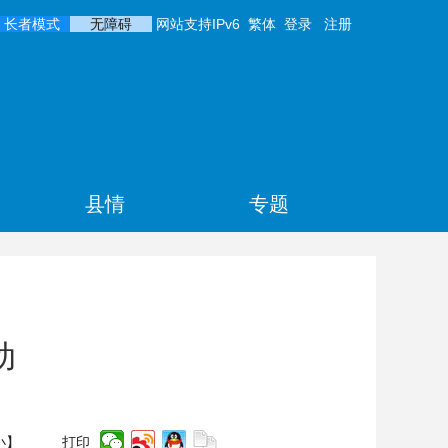
长者模式
无障碍
网站支持IPv6
繁体
登录
注册
县情
专题
动
小
】
打印