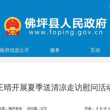
政府信息公开
服务
互动
王晴开展夏季送清凉走访慰问活
来源：佛坪发布
访问量：
673
字体：【
大
中