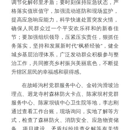
调节化解邻里矛盾；
要时刻保持应急状态，严
格落实值班值守，加强流动巡防和现场监护，
提高应急响应能力，科学快速处置突发火情，
确保人民群众过一个平安欢乐祥和的新春佳
节；
要加强组织领导，压紧压实责任，狠抓任
务落实，坚持和发展新时代“枫桥经验”，健全
城乡基层治理体系，广泛发动群众积极参与整
治工作，共同擦亮乡村振兴美丽底色，不断提
升辖区居民的幸福感和获得感。
在故峪沟村党群服务中心、金砖沟滑坡治
理点、迥龙寺村森林防火卡点、陈家坝村党群
服务中心、陈家坝镇中心卫生院等地，李志刚
通过查看工作台账，现场询问，实地了解等方
式，检查了森林防火、消防安全、应急物资储
备、项目建设、矛盾纠纷排查化解等有关情