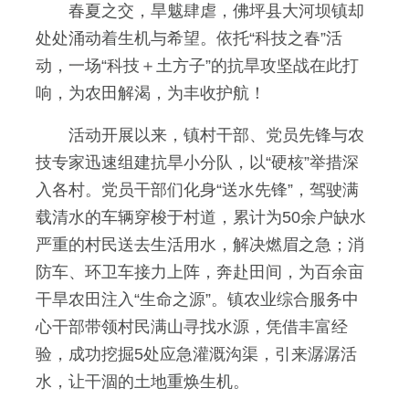
春夏之交，旱魃肆虐，佛坪县大河坝镇却
处处涌动着生机与希望。依托“科技之春”活
动，一场“科技＋土方子”的抗旱攻坚战在此打
响，为农田解渴，为丰收护航！
活动开展以来，镇村干部、党员先锋与农
技专家迅速组建抗旱小分队，以“硬核”举措深
入各村。党员干部们化身“送水先锋”，驾驶满
载清水的车辆穿梭于村道，累计为50余户缺水
严重的村民送去生活用水，解决燃眉之急；消
防车、环卫车接力上阵，奔赴田间，为百余亩
干旱农田注入“生命之源”。镇农业综合服务中
心干部带领村民满山寻找水源，凭借丰富经
验，成功挖掘5处应急灌溉沟渠，引来潺潺活
水，让干涸的土地重焕生机。