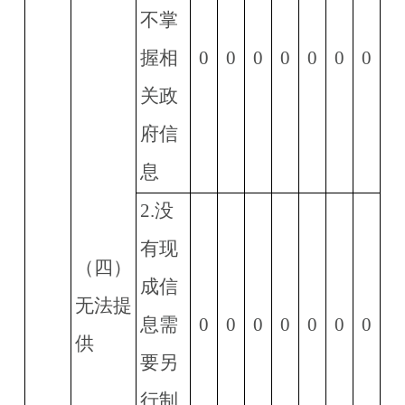
不掌
握相
0
0
0
0
0
0
0
关政
府信
息
2.
没
有现
（四）
成信
无法提
息需
0
0
0
0
0
0
0
供
要另
行制