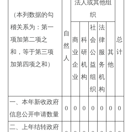
法人或其他组
（本列数据的勾
织
稽关系为：第一
社
法
自
项加第二项之
总
商
科
会
律
然
和，等于第三项
计
业
研
公
服
其
人
加第四项之和）
企
机
益
务
他
业
构
组
机
织
构
一、本年新收政府
0
0
0
0
0
0
0
信息公开申请数量
二、上年结转政府