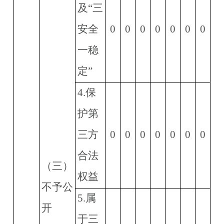
及
“
三
安全
0
0
0
0
0
0
0
一稳
定
”
4.
保
护第
三方
0
0
0
0
0
0
0
合法
（三）
权益
不予公
5.
属
开
于三