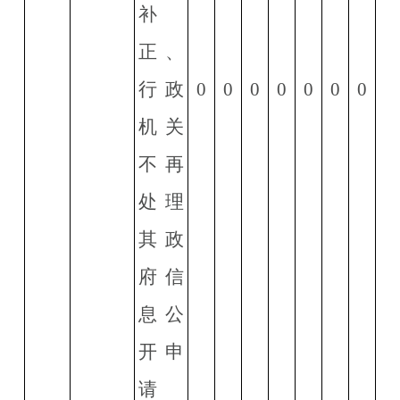
补
正、
行政
0
0
0
0
0
0
0
机关
不再
处理
其政
府信
息公
开申
请