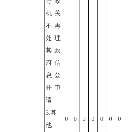
行政
机关
不再
处理
其政
府信
息公
开申
请
3.
其
0
0
0
0
0
0
0
他