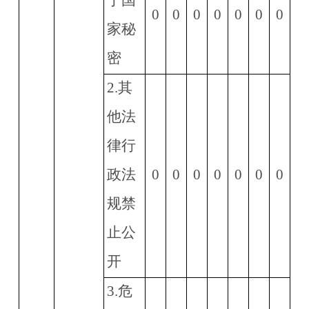
0
0
0
0
0
0
0
家秘
密
2.
其
他法
律行
政法
0
0
0
0
0
0
0
规禁
止公
开
3.
危