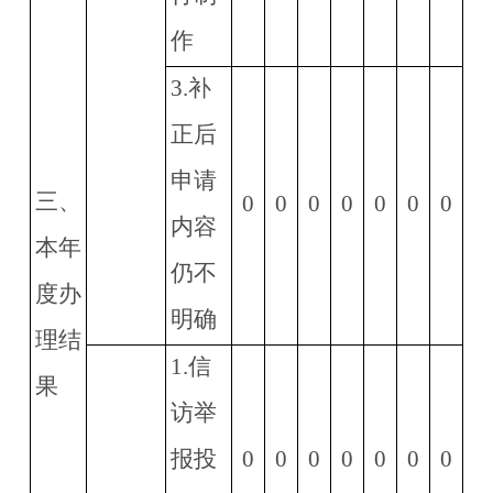
作
3.
补
正后
申请
三、
0
0
0
0
0
0
0
内容
本年
仍不
度办
明确
理结
1.
信
果
访举
报投
0
0
0
0
0
0
0