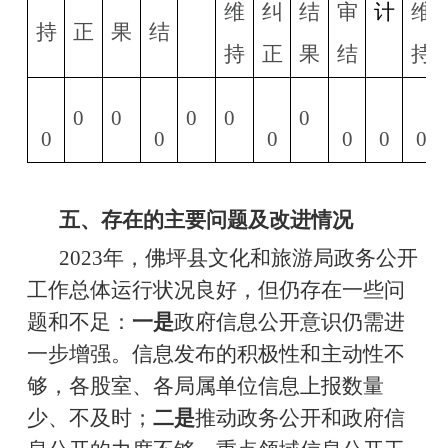
维
纠
结
审
计
维
持
正
果
结
持
正
果
结
持
0
0
0
0
0
0
0
0
0
0
0
五、存在的主要问题及改进情况
202
3
年，
佛坪
县文化和旅游局政务公开
工作总体运行状况良好，但仍存在一些问
题和不足：
一是
政府信息公开意识仍需进
一步增强。信息发布的积极性和主动性不
够，各股室、各局
属
单位信息上报数量
少、不及时；
二是
推动政务公开和政府信