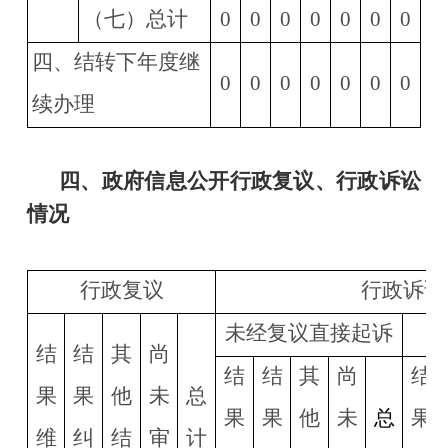
（七）总计
0
0
0
0
0
0
0
四、结转下年度继
0
0
0
0
0
0
0
续办理
四、
政府信息公开行政复议、行政诉讼
情况
行政复议
行政诉讼
未经复议直接起诉
结
结
其
尚
结
结
其
尚
结
果
果
他
未
总
果
果
他
未
总
果
维
纠
结
审
计