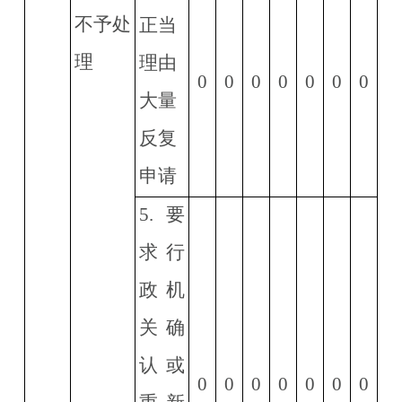
不予处
正当
理
理由
0
0
0
0
0
0
0
大量
反复
申请
5.
要
求行
政机
关确
认或
0
0
0
0
0
0
0