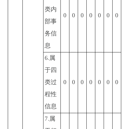
类内
0
0
0
0
0
0
0
部事
务信
息
6.
属
于四
类过
0
0
0
0
0
0
0
程性
信息
7.
属